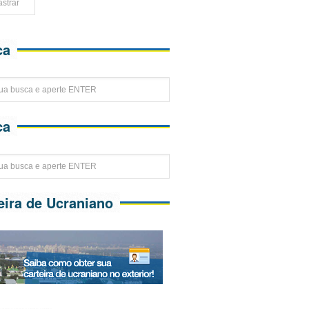
ca
ca
eira de Ucraniano