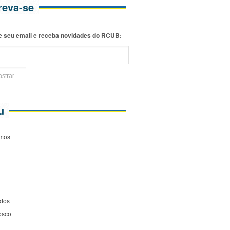
reva-se
e seu email e receba novidades do RCUB:
u
mos
ados
osco