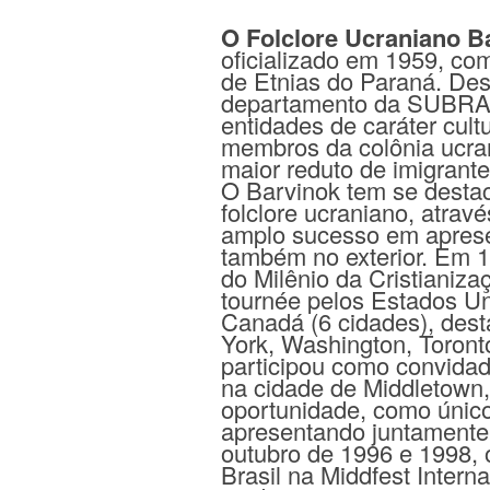
O Folclore Ucraniano B
oficializado em 1959, com
de Etnias do Paraná. Des
departamento da SUBRAS 
entidades de caráter cul
membros da colônia ucran
maior reduto de imigrant
O Barvinok tem se desta
folclore ucraniano, atra
amplo sucesso em aprese
também no exterior. Em 
do Milênio da Cristianiz
tournée pelos Estados Un
Canadá (6 cidades), dest
York, Washington, Toront
participou como convidado
na cidade de Middletown,
oportunidade, como único
apresentando juntamente
outubro de 1996 e 1998,
Brasil na Middfest Intern