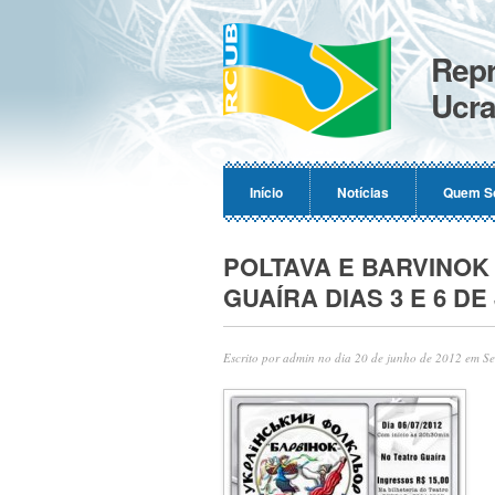
Repr
Ucra
Início
Notícias
Quem S
POLTAVA E BARVINOK
GUAÍRA DIAS 3 E 6 DE
Escrito por
admin
no dia 20 de junho de 2012 em
Se