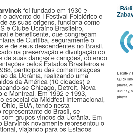
Rádi
arvinok
foi fundado em 1930 e
Zaba
 o advento do I Festival Folclórico e
de as suas origens, funciona como
e Clube Ucraíno Brasileiro,
tural e beneficente, que congregam
iana de Curitiba, seguramente o
es e de seus descendentes no Brasil.
cado na preservação e divulgação do
vés de suas danças e canções, obtendo
ntações pelos Estados Brasileiros e
1988, participou das comemorações
Escute vi
ação da Ucrânia, realizando uma
QuickTime
idos da América (10 cidades) e
player, 
acando-se Chicago, Detroit, Nova
XMPlay, 
o e Montreal. Em 1992 e 1993,
player.
 especial da Middfest Internacional,
 Ohio, EUA, tendo nesta
 representante do Brasil, se
 com grupos vindos da Ucrânia. Em
 o Barvinok novamente representou o
ational, viajando para os Estados