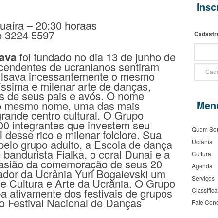
Insc
Guaíra – 20:30 horaas
e 3224 5597
Cadastr
tava
foi fundado no dia 13 de junho de
cendentes de ucranianos sentiram
ulsava incessantemente o mesmo
uíssima e milenar arte de danças,
s de seus pais e avós. O nome
do mesmo nome, uma das mais
Men
rande centro cultural. O Grupo
00 integrantes que investem seu
Quem So
desse rico e milenar folclore. Sua
elo grupo adulto, a Escola de dança
Ucrânia
e bandurista Fialka, o coral Dunai e a
Cultura
casião da comemoração de seus 20
Agenda
dor da Ucrânia Yuri Bogaievski um
Serviços
 de Cultura e Arte da Ucrânia. O Grupo
ipa ativamente dos festivais de grupos
Classific
 do Festival Nacional de Danças
Fale Con