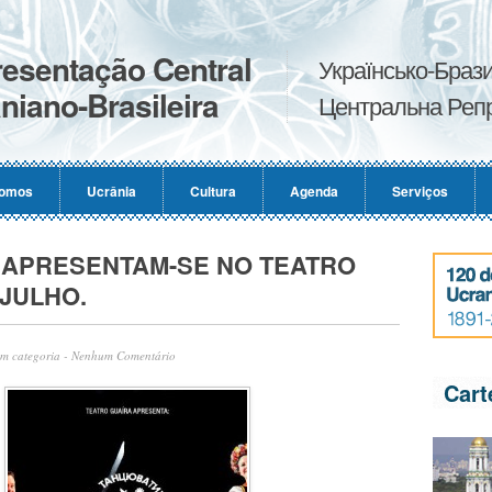
esentação Central
Українсько-Брази
niano-Brasileira
Центральна Репр
omos
Ucrânia
Cultura
Agenda
Serviços
 APRESENTAM-SE NO TEATRO
 JULHO.
m categoria
-
Nenhum Comentário
Cart