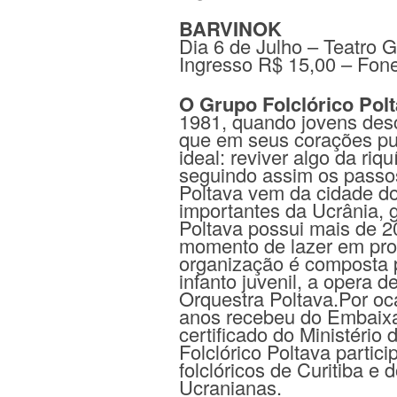
BARVINOK
Dia 6 de Julho – Teatro 
Ingresso R$ 15,00 – Fon
O Grupo Folclórico Pol
1981, quando jovens des
que em seus corações p
ideal: reviver algo da riq
seguindo assim os passo
Poltava vem da cidade 
importantes da Ucrânia, g
Poltava possui mais de 2
momento de lazer em prol 
organização é composta p
infanto juvenil, a opera d
Orquestra Poltava.Por o
anos recebeu do Embaixa
certificado do Ministério
Folclórico Poltava partic
folclóricos de Curitiba e
Ucranianas.