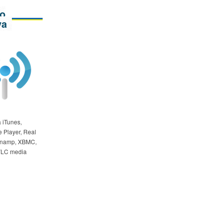
o
va
a iTunes,
 Player, Real
Winamp, XBMC,
VLC media