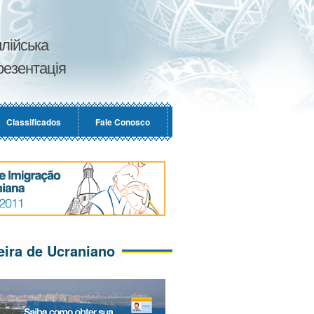
лійська
езентація
Classificados
Fale Conosco
eira de Ucraniano