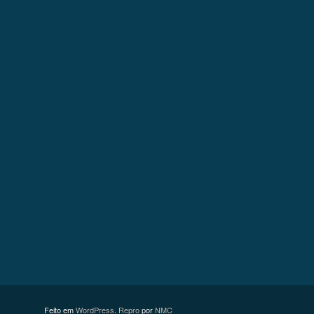
Feito em
WordPress
.
Repro
por
NMC