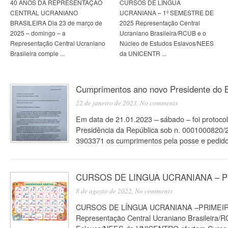
40 ANOS DA REPRESENTAÇÃO
CURSOS DE LÍNGUA
CENTRAL UCRANIANO
UCRANIANA – 1º SEMESTRE DE
BRASILEIRA Dia 23 de março de
2025 Representação Central
2025 – domingo – a
Ucraniano Brasileira/RCUB e o
Representação Central Ucraniano
Núcleo de Estudos Eslavos/NEES
Brasileira comple ...
da UNICENTR ...
Cumprimentos ano novo Presidente do B
22 de janeiro de 2023,
No comments
Em data de 21.01.2023 – sábado – foi protoco
Presidência da República sob n. 0001000820/
3903371 os cumprimentos pela posse e pedid
CURSOS DE LINGUA UCRANIANA – Pri
8 de agosto de 2022,
No comments
CURSOS DE LÍNGUA UCRANIANA –PRIMEI
Representação Central Ucraniano Brasileira/