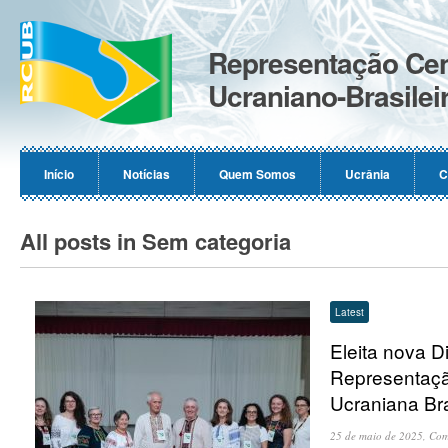
Representação Cen
Ucraniano-Brasilei
Início
Notícias
Quem Somos
Ucrânia
C
All posts in Sem categoria
Latest
Eleita nova Di
Representaçã
Ucraniana Br
25 de maio de 2025,
Com