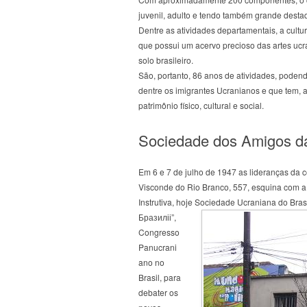
juvenil, adulto e tendo também grande destaq
Dentre as atividades departamentais, a cul
que possui um acervo precioso das artes ucra
solo brasileiro.
São, portanto, 86 anos de atividades, podendo
dentre os imigrantes Ucranianos e que tem, 
patrimônio físico, cultural e social.
Sociedade dos Amigos da
Em 6 e 7 de julho de 1947 as lideranças da 
Visconde do Rio Branco, 557, esquina com a 
Instrutiva, hoje Sociedade Ucraniana do Brasi
Бразиліі”,
Congresso
Panucrani
ano no
Brasil, para
debater os