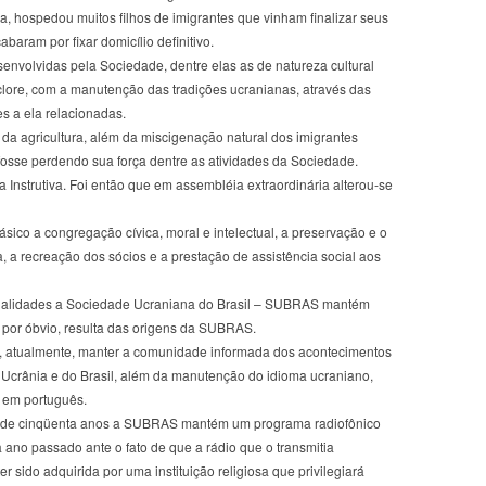
la, hospedou muitos filhos de imigrantes que vinham finalizar seus
baram por fixar domicílio definitivo.
senvolvidas pela Sociedade, dentre elas as de natureza cultural
lore, com a manutenção das tradições ucranianas, através das
es a ela relacionadas.
a agricultura, além da miscigenação natural dos imigrantes
 fosse perdendo sua força dentre as atividades da Sociedade.
 Instrutiva. Foi então que em assembléia extraordinária alterou-se
ásico a congregação cívica, moral e intelectual, a preservação e o
a, a recreação dos sócios e a prestação de assistência social aos
nalidades a Sociedade Ucraniana do Brasil – SUBRAS mantém
or óbvio, resulta das origens da SUBRAS.
va, atualmente, manter a comunidade informada dos acontecimentos
da Ucrânia e do Brasil, além da manutenção do idioma ucraniano,
e em português.
s de cinqüenta anos a SUBRAS mantém um programa radiofônico
 ano passado ante o fato de que a rádio que o transmitia
r sido adquirida por uma instituição religiosa que privilegiará