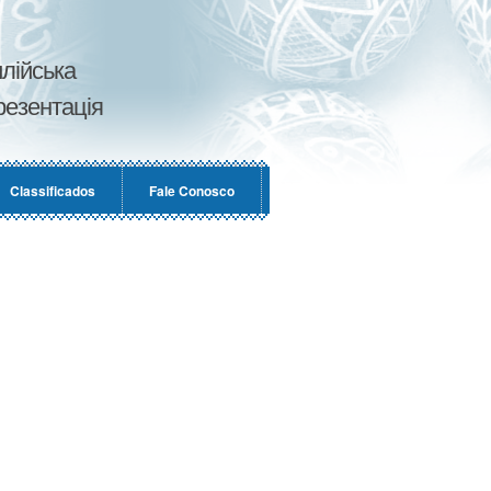
лійська
езентація
Classificados
Fale Conosco