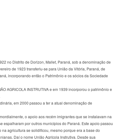
922 no Distrito de Dorizon, Mallet, Paraná, sob a denominação de
iro de 1923 transferiu-se para União da Vitória, Paraná, de
raná, incorporando então o Patrimônio e os sócios da Sociedade
IÃO AGRICOLA INSTRUTIVA e em 1939 incorporou o patrimônio e
.
dinária, em 2000 passou a ter a atual denominação de
imordialmente, o apoio aos recém imigrantes que se instalavam na
s se espalharam por outros municípios do Paraná. Este apoio passou
o na agricultura se solidificou, mesmo porque era a base do
anianas. Daí o nome União Agrícola Instrutiva. Desde sua