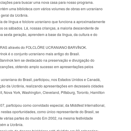
ciações para buscar uma nova casa para nosso programa.
tém uma biblioteca com vários volumes de obras em ucraniano
 geral da Ucrânia.
de língua e folclore ucraniano que funciona a aproximadamente
dos os sábados. Lá, nossas crianças, a maioria descendente de
na sexta geração, aprendem a base da língua, da cultura e do
a SUBRAS através do FOLCLÓRE UCRANIANO BARVÍNOK.
nok é o conjunto ucraniano mais antigo do Brasil.
 Barvínok tem se destacado na preservação e divulgação do
 e canções, obtendo amplo sucesso em apresentações pelos
ucraniana do Brasil, participou, nos Estados Unidos e Canadá,
ção da Ucrânia, realizando apresentações em dezesseis cidades
t, Nova York, Washington, Cleveland, Pittsburg, Toronto, Hamilton
7, participou como convidado especial, da Middfest International,
 nestas oportunidades, como único representante do Brasil, se
de várias partes do mundo Em 2002, na mesma festividade
bém a Ucrânia.
junto de danças folclóricas está dividido em 03 categorias: