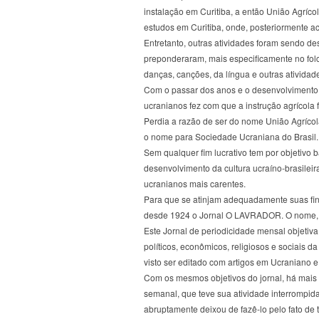
instalação em Curitiba, a então União Agríco
estudos em Curitiba, onde, posteriormente aca
Entretanto, outras atividades foram sendo de
preponderaram, mais especificamente no folc
danças, canções, da língua e outras atividad
Com o passar dos anos e o desenvolvimento d
ucranianos fez com que a instrução agrícola
Perdia a razão de ser do nome União Agrícola
o nome para Sociedade Ucraniana do Brasil.
Sem qualquer fim lucrativo tem por objetivo b
desenvolvimento da cultura ucraíno-brasileir
ucranianos mais carentes.
Para que se atinjam adequadamente suas fi
desde 1924 o Jornal O LAVRADOR. O nome, p
Este Jornal de periodicidade mensal objeti
políticos, econômicos, religiosos e sociais 
visto ser editado com artigos em Ucraniano 
Com os mesmos objetivos do jornal, há mai
semanal, que teve sua atividade interrompida
abruptamente deixou de fazê-lo pelo fato de te