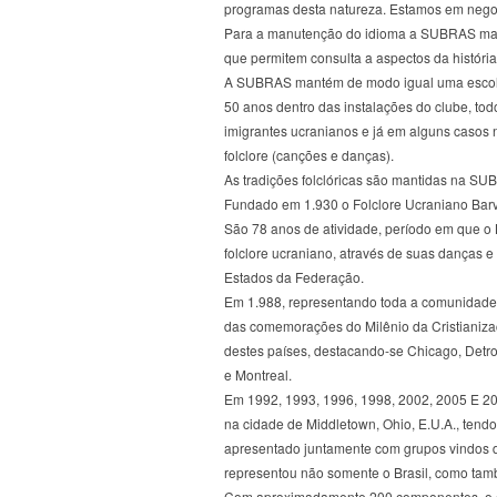
programas desta natureza. Estamos em nego
Para a manutenção do idioma a SUBRAS man
que permitem consulta a aspectos da história
A SUBRAS mantém de modo igual uma escola 
50 anos dentro das instalações do clube, to
imigrantes ucranianos e já em alguns casos 
folclore (canções e danças).
As tradições folclóricas são mantidas n
Fundado em 1.930 o Folclore Ucraniano Barví
São 78 anos de atividade, período em que o
folclore ucraniano, através de suas danças
Estados da Federação.
Em 1.988, representando toda a comunidade 
das comemorações do Milênio da Cristianiza
destes países, destacando-se Chicago, Detroi
e Montreal.
Em 1992, 1993, 1996, 1998, 2002, 2005 E 200
na cidade de Middletown, Ohio, E.U.A., tendo
apresentado juntamente com grupos vindos 
representou não somente o Brasil, como tam
Com aproximadamente 200 componentes, o con