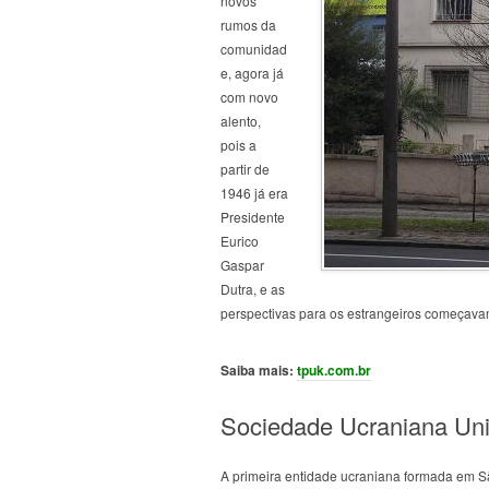
novos
rumos da
comunidad
e, agora já
com novo
alento,
pois a
partir de
1946 já era
Presidente
Eurico
Gaspar
Dutra, e as
perspectivas para os estrangeiros começava
Saiba mais:
tpuk.com.br
Sociedade Ucraniana Uni
A primeira entidade ucraniana formada em S