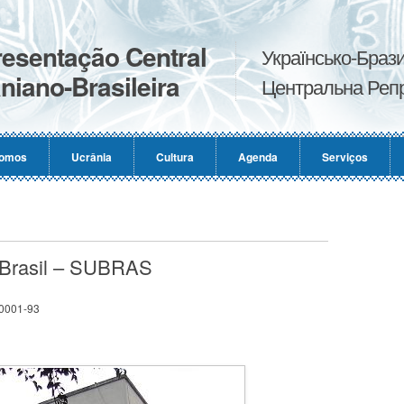
esentação Central
Українсько-Брази
niano-Brasileira
Центральна Репр
omos
Ucrânia
Cultura
Agenda
Serviços
 Brasil – SUBRAS
/0001-93