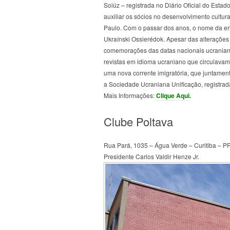
Soiúz – registrada no Diário Oficial do Estad
auxiliar os sócios no desenvolvimento cultura
Paulo. Com o passar dos anos, o nome da ent
Ukraínski Ossierédok. Apesar das alterações
comemorações das datas nacionais ucranianas
revistas em idioma ucraniano que circulava
uma nova corrente imigratória, que juntamen
a Sociedade Ucraniana Unificação, registrad
Mais Informações:
Clique Aqui.
Clube Poltava
Rua Pará, 1035 – Água Verde – Curitiba – P
Presidente Carlos Valdir Henze Jr.