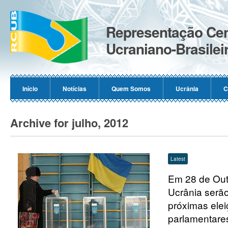
Representação Cen
Ucraniano-Brasilei
Início
Notícias
Quem Somos
Ucrânia
C
Archive for julho, 2012
Latest
Em 28 de Out
Ucrânia serão
próximas ele
parlamentare